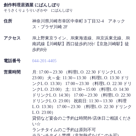
創作料理居酒屋 にばんしぼり
そうさくりょうりいざかや にばんしぼり
住所
神奈川県川崎市幸区中幸町３丁目32-4 アネック
ス・プラザ川崎 2F
この店舗情報をシェアする
アクセス
JR上野東京ライン、JR東海道線、JR京浜東北線、JR
アクセス | 創作料理居酒屋 にばんしぼり
南武線【川崎駅】西口徒歩約3分/【京急川崎駅】徒
歩約8分
神奈川県川崎市幸区中幸町３丁目32-4 アネックス・プラザ川崎 2F
https://nibanshibori.owst.jp/map
電話番号
044-201-4405
お店情報をコピー
営業時間
月: 17:00～23:30 （料理L.O. 22:30 ドリンクL.O.
23:00） 火～金: 11:30～13:30 （料理L.O. 13:30 ドリ
ンクL.O. 13:30） 17:00～23:30 （料理L.O. 22:30 ドリ
ンクL.O. 23:00） 土: 11:30～15:00 （料理L.O. 14:30
ドリンクL.O. 14:30） 17:00～23:30 （料理L.O. 22:30
ドリンクL.O. 23:00） 祝前日: 11:30～13:30 （料理
L.O. 13:30） 17:00～23:30 （料理L.O. 22:30 ドリンク
L.O. 23:00）
閉じる
貸切など宴会のご予約は時間外/店休日ご相談くださ
い☆
ランチタイムのご予約は原則不可
※ランチタイム禁煙（非加熱式たばこのみ可)