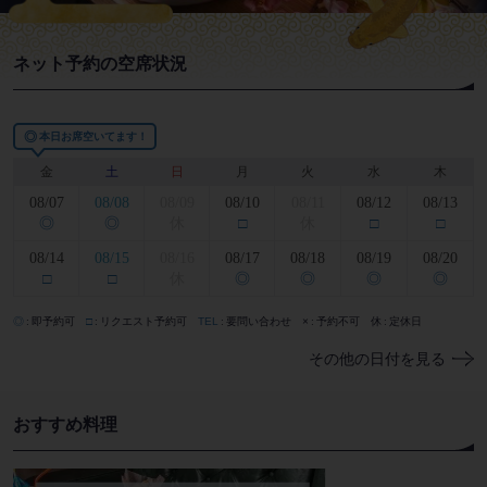
ネット予約の空席状況
◎
本日お席空いてます！
金
土
日
月
火
水
木
08/07
08/08
08/09
08/10
08/11
08/12
08/13
◎
◎
休
□
休
□
□
08/14
08/15
08/16
08/17
08/18
08/19
08/20
□
□
休
◎
◎
◎
◎
◎
即予約可
□
リクエスト予約可
TEL
要問い合わせ
×
予約不可
休
定休日
その他の日付を見る
おすすめ料理