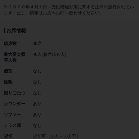
※２０２０年４月１日～受動喫煙対策に関する法律が施行されてい
ます。正しい情報はお店へお問い合わせください。
お席情報
総席数
38席
最大宴会収
40人(着席時40人)
容人数
個室
なし
座敷
なし
掘りごたつ
なし
カウンター
あり
ソファー
あり
テラス席
なし
貸切
貸切可（30人～50人可）