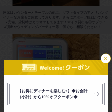
座席はカウンターとテーブルの他に、ソファタイプのアメリカンダ
イナーなお席もご用意しております。さらにスポーツ観戦ができる
TV完備、貸切時はカラオケもできます！マイク貸出も◎サプライ
ズ演出やウェディングパーティー等、何でもご相談ください！
この店舗情報をシェアする
クーポン
Welcome!
創作料理居酒屋 にばんしぼり
神奈川県川崎市幸区中幸町３丁目32-4 アネックス・プラザ川崎 2F
https://nibanshibori.owst.jp/
【お得にディナーを楽しむ♪】◆お会計
お店情報をコピー
（小計）から10%オフクーポン◆