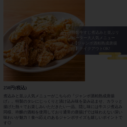
特製牛すじ煮込みと並ぶリ
ピーター大人気メニュー
♪【ジャンボ酒粕熟成唐揚
げ】テイクアウトOK!
250円
(税込)
煮込みと並ぶ人気メニューがこちらの『ジャンボ酒粕熟成唐揚
げ』。特製のタレにじっくりと漬け込み味を染み込ませ、カラッと
揚げた熱々でお楽しみいただきたい一品。隠し味には牛スジ煮込み
同様、吟醸の酒粕を使用しており通常の唐揚げでは味わえない深い
味わいが魅力！食べ応えのあるジャンボサイズも嬉しいポイントで
す◎