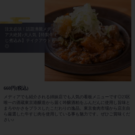
注文必須！話題沸騰メディ
ア大絶賛♪大人気【特製牛す
じ煮込み】テイクアウトも
◎
660円
(税込)
メディアでも紹介される姉妹店でも人気の看板メニューです◎23区
唯一の酒蔵東京港醸造から届く吟醸酒粕をふんだんに使用し旨味と
まろやかさをプラスしたこだわりの逸品。東京食肉市場から店主自
ら厳選した牛すじ肉を使用している事も魅力です。ぜひご賞味くだ
さい♪