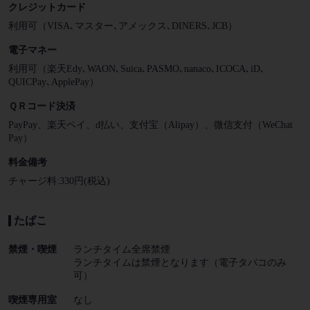
クレジットカード
利用可（VISA､マスター､アメックス､DINERS､JCB）
電子マネー
利用可（楽天Edy､WAON､Suica､PASMO､nanaco､ICOCA､iD､
QUICPay､ApplePay）
ＱＲコード決済
PayPay、楽天ペイ、d払い、支付宝（Alipay）、微信支付（WeChat
Pay）
料金備考
チャージ料:330円(税込)
たばこ
禁煙・喫煙
ランチタイム全席禁煙
ランチタイムは禁煙となります（電子タバコのみ
可）
喫煙専用室
なし